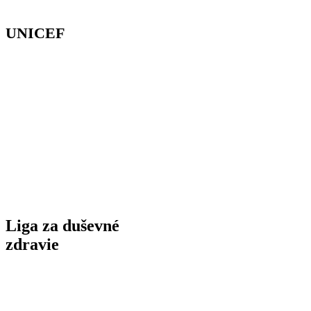
UNICEF
Instagram
unicef.sk
Nestíhaš si teraz všetko prečítať? Sprievodcov
vďačnosti nájdeš aj na Instagrame.
Liga za duševné
zdravie
Instagram
dusevnezdravie.sk