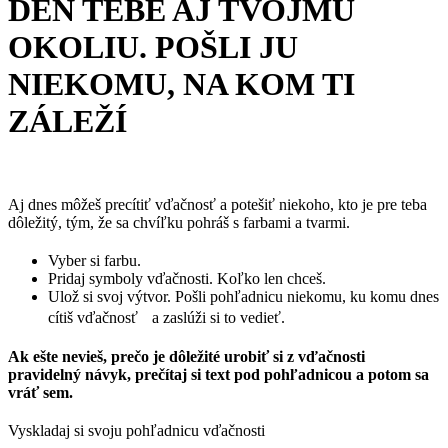
DEŇ TEBE AJ TVOJMU
OKOLIU. POŠLI JU
NIEKOMU, NA KOM TI
ZÁLEŽÍ
Aj dnes môžeš precítiť vďačnosť a potešiť niekoho, kto je pre teba
dôležitý, tým, že sa chvíľku pohráš s farbami a tvarmi.
Vyber si farbu.
Pridaj symboly vďačnosti. Koľko len chceš.
Ulož si svoj výtvor. Pošli pohľadnicu niekomu, ku komu dnes
cítiš vďačnosť a zaslúži si to vedieť.
Ak ešte nevieš, prečo je dôležité urobiť si z vďačnosti
pravidelný návyk, prečítaj si text pod pohľadnicou a potom sa
vráť sem.
Vyskladaj si svoju pohľadnicu vďačnosti