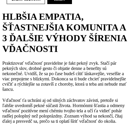
HLBŠIA EMPATIA,
ŠŤASTNEJŠIA KOMUNITA A
3 ĎALŠIE VÝHODY ŠÍRENIA
VĎAČNOSTI
Praktizovať vďačnosť pravidelne je fakt pekný zvyk. Stačí pár
pekných slov, drobné gesto či objatie denne a benefity sú
nekonečné. Uvidíš, že sa po čase budeš cítiť láskavejšie, veselšie a
viac prepojene s blízkymi. Dokonca sa ti bude chcieť pravidelnejšie
cvičiť a rýchlejšie sa zotavíš z choroby, ktorá u teba ani nebude mať
šancu.
Vďačnosť ťa uchráni aj od silných záchvatov závisti, pretože si
ľahšie uvedomíš pekné súčasti života. Hormónmi šťastia a odmeny
vďačnosť pozitívne mení chémiu tvojho tela a učí ťa vidieť pohár
radšej poloplný než poloprázdny. Zoznam výhod sa nekončí, čítaj
ďalej a presvedč sa, prečo sa ti oplatí šíriť vďačnosť do okolia.