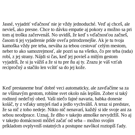
Jasné, vyjadriť vďačnosť nie je vždy jednoduché. Veď aj chceš, ale
nevieš, ako presne. Chce to dávku empatie aj pokory a možno sa pri
tom aj trošku začervenáš. No uvidíš, že keď s vďačnosťou začneš,
časom ti jej vyjadrenie príde oveľa prirodzenejšie. Ak je tu tvoja
kamoška vždy pre teba, neváha za tebou cestovať celým mestom,
neber to ako samozrejmosť, ale pozri sa na všetko, čo pre teba (rada)
robí, z jej strany. Nájdi si čas, keď jej povieš a milým gestom
vyjadríš, že si ju vážiš a že si tu pre ňu aj ty. Zrazu je váš vzťah
recipročný a stačilo len vcítiť sa do jej kože.
Keď prestaneme brať dobré veci automaticky, ale zavďačíme sa za
ne všímavým gestom, robíme svet okolo nás lepším. Zober si taký
rodinný nedeľný obed. Vaši niečo fajné navaria, babka donesie
koláč, ty z vďaky umyješ riad a jedlo vychváliš. A teraz si predstav,
že sa nič z toho nedeje. Nikto nič nenavarí, každý si ide svoje ani za
sebou neodprace. Uznaj, že dlho v takejto atmoške nevydržíš. No aj
v takejto domácnosti môžeš začať od seba – možno svojím
príkladom ovplyvníš ostatných a postupne navôkol roztopíš ľady.