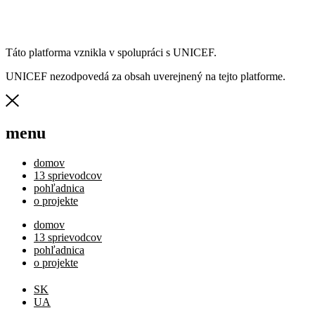
Táto platforma vznikla v spolupráci s UNICEF.
UNICEF nezodpovedá za obsah uverejnený na tejto platforme.
menu
domov
13 sprievodcov
pohľadnica
o projekte
domov
13 sprievodcov
pohľadnica
o projekte
SK
UA