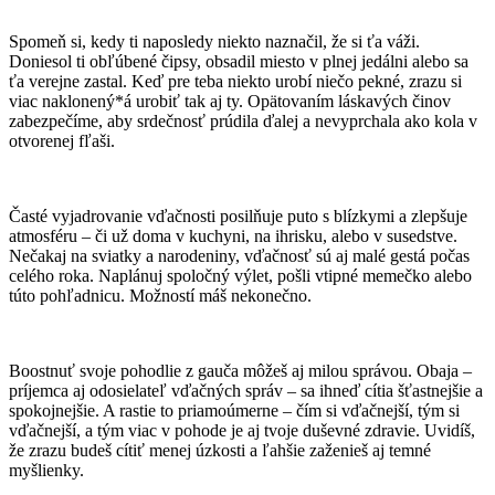
Spomeň si, kedy ti naposledy niekto naznačil, že si ťa váži.
Doniesol ti obľúbené čipsy, obsadil miesto v plnej jedálni alebo sa
ťa verejne zastal. Keď pre teba niekto urobí niečo pekné, zrazu si
viac naklonený*á urobiť tak aj ty. Opätovaním láskavých činov
zabezpečíme, aby srdečnosť prúdila ďalej a nevyprchala ako kola v
otvorenej fľaši.
Časté vyjadrovanie vďačnosti posilňuje puto s blízkymi a zlepšuje
atmosféru – či už doma v kuchyni, na ihrisku, alebo v susedstve.
Nečakaj na sviatky a narodeniny, vďačnosť sú aj malé gestá počas
celého roka. Naplánuj spoločný výlet, pošli vtipné memečko alebo
túto pohľadnicu. Možností máš nekonečno.
Boostnuť svoje pohodlie z gauča môžeš aj milou správou. Obaja –
príjemca aj odosielateľ vďačných správ – sa ihneď cítia šťastnejšie a
spokojnejšie. A rastie to priamoúmerne – čím si vďačnejší, tým si
vďačnejší, a tým viac v pohode je aj tvoje duševné zdravie. Uvidíš,
že zrazu budeš cítiť menej úzkosti a ľahšie zaženieš aj temné
myšlienky.