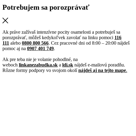
Potrebujem sa porozprávať
Ak práve zažívaš intenzívne pocity osamelosti a potrebuješ sa
porozprávať, môžeš kedykoľvek zavolať na linku pomoci
116
111
alebo
0800 800 566
. Cez pracovné dni od 8:00 – 20:00 nájdeš
pomoc aj na
0907 401 749
.
Ak pre teba nie je volanie pohodlné, na
weboch
linkanezabudka.sk
a
ldi.sk
nájdeš e-mailovú poradňu.
Rôzne formy podpory vo svojom okolí
nájdeš aj na tejto mape
.