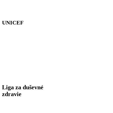
Instagram
dusevnezdravie.sk
UNICEF
Instagram
unicef.sk
Nestíhaš si teraz všetko prečítať? Sprievodcov
vďačnosti nájdeš aj na Instagrame.
Liga za duševné
zdravie
Instagram
dusevnezdravie.sk