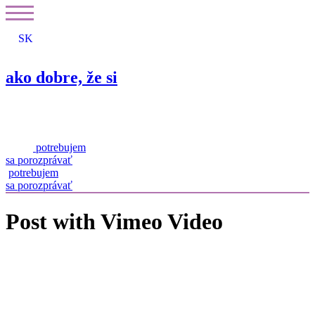
Preskočiť
na
obsah
SK
ako dobre, že si
potrebujem
sa porozprávať
potrebujem
sa porozprávať
Post with Vimeo Video